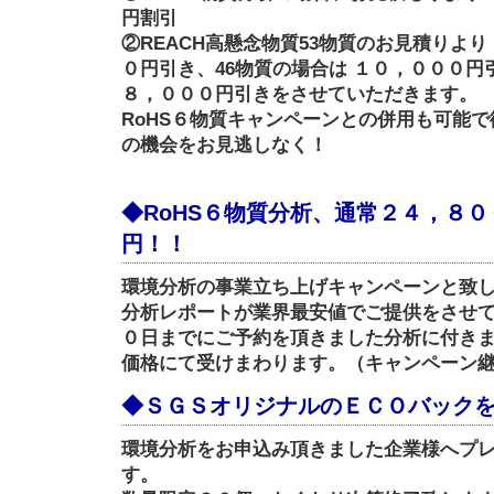
円割引
②REACH高懸念物質53物質のお見積りよ
０円引き、46物質の場合は １０，０００円
８，０００円引きをさせていただきます。
RoHS６物質キャンペーンとの併用も可能
の機会をお見逃しなく！
◆RoHS６物質分析、通常２４，８
円！！
環境分析の事業立ち上げキャンペーンと致
分析レポートが業界最安値でご提供をさせ
０日までにご予約を頂きました分析に付き
価格にて受けまわります。（キャンペーン
◆ＳＧＳオリジナルのＥＣＯバック
環境分析をお申込み頂きました企業様へプ
す。